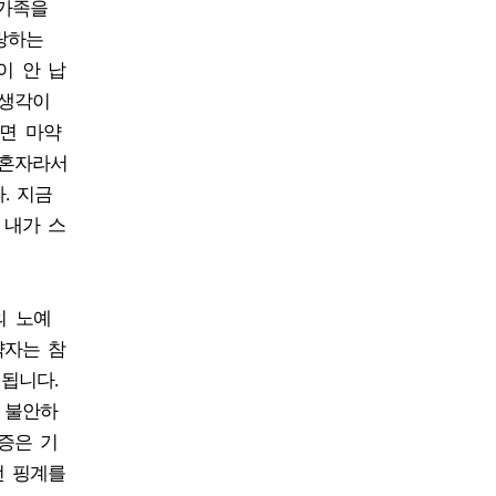
 가족을
랑하는
이 안 납
 생각이
하면 마약
 혼자라서
. 지금
 내가 스
의 노예
약자는 참
됩니다.
 불안하
증은 기
떤 핑계를