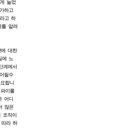
크게 늘었
증가하고
이라고 하
체를 알려
약에 대한
질에 노
 단계에서
 어릴수
중요합니
 파이를
은 어디
더 많은
매 조직이
 따라 하