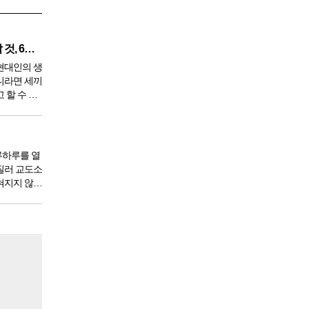
깨끗한 혈액 만들기 위해 생각할 것, 6가지
현대인의 생
니라면 세끼
 할 수 있
 9950년이
서 아침,
한다. 게
루하루를 열
질러 교도소
혀지지 않았
도 있을 것
 전체 인구
도소를 간다