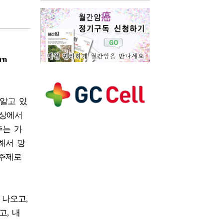
rn
알고 있
세상에서
주는 가
해서 망
 주제로
 나오고,
, 내