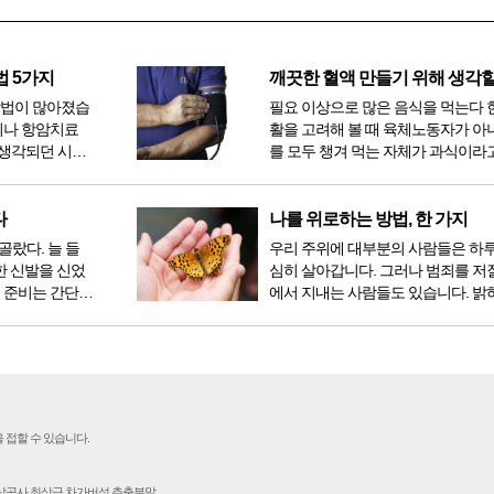
법 5가지
방법이 많아졌습
필요 이상으로 많은 음식을 먹는다 
이나 항암치료
활을 고려해 볼 때 육체노동자가 아
생각되던 시절
를 모두 챙겨 먹는 자체가 과식이라고
 치료 방법 또
다. 인류가 살아온 300만 년 중 299만
라도 중입자 치
공복과 기아의 역사였는데 현대 들어
는 방법이 하나
점심, 저녁을 습관적으로 음식을 섭취
다
나를 위로하는 방법, 한 가지
다...
골랐다. 늘 들
우리 주위에 대부분의 사람들은 하
한 신발을 신었
심히 살아갑니다. 그러나 범죄를 저
 준비는 간단했
에서 지내는 사람들도 있습니다. 밝
벼운 긴장감이
을 뿐 죄를 저지른 채 살아가는 사람
전시였던가. 연
입니다. 우리나라 통계청 자료에서는
특유의 무대 ...
의 3% 정도가 범죄를 저지르며 교
고 합니다. 즉 1...
 접할 수 있습니다.
인삼공사 최상급 차가버섯 추출분말