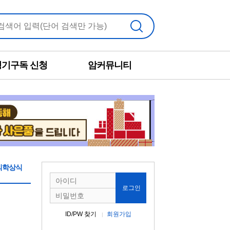
검색
정기구독 신청
암커뮤니티
의학상식
로그인
ID/PW 찾기
회원가입