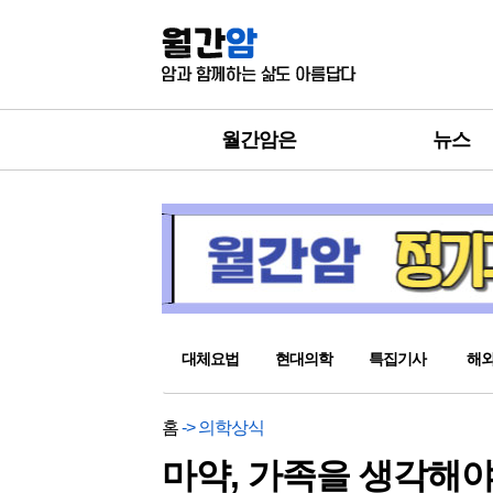
월간암은
뉴스
대체요법
현대의학
특집기사
해
홈
-> 의학상식
마약, 가족을 생각해야