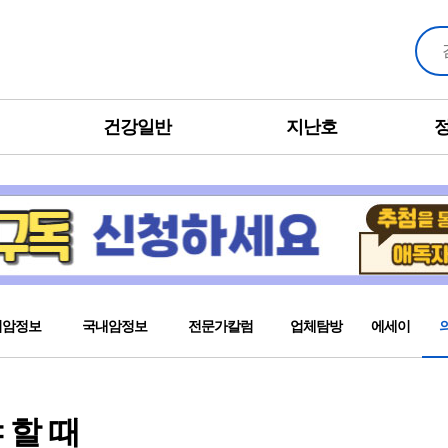
건강일반
지난호
외암정보
국내암정보
전문가칼럼
업체탐방
에세이
 할 때