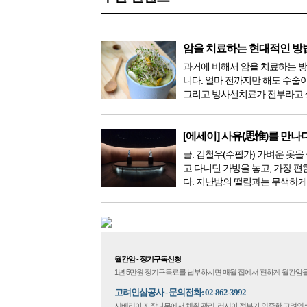
암을 치료하는 현대적인 방
과거에 비해서 암을 치료하는 
니다. 얼마 전까지만 해도 수술
그리고 방사선치료가 전부라고 
이 있었지만, 의학이 발전하면서
한 다양해졌습니다. 최근 우리나
료기가 들어오면서 암을 치료하
[에세이] 사유(思惟)를 만나
더 추가되었습니다. 중입...
글: 김철우(수필가) 가벼운 옷을 
고 다니던 가방을 놓고, 가장 편
다. 지난밤의 떨림과는 무색하게
다. 현관문을 나서려니 다시 가
몰려왔다. 얼마나 보고 싶었던 
극 무대의 첫 막이 열리기 전. 그 
월간암 - 정기구독신청
1년 5만원 정기구독료를 납부하시면 매월 집에서 편하게 월간암을
고려인삼공사 - 문의전화: 02-862-3992
시베리아 자작나무에서 채취 관리, 러시아 정부가 인증한 고려