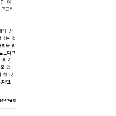
하면 더
 공급하
에게 받
었다는 것
처벌을 받
벌받는다고
약을 하
와줄 겁니
 할 것
있다면,
24년 7월호