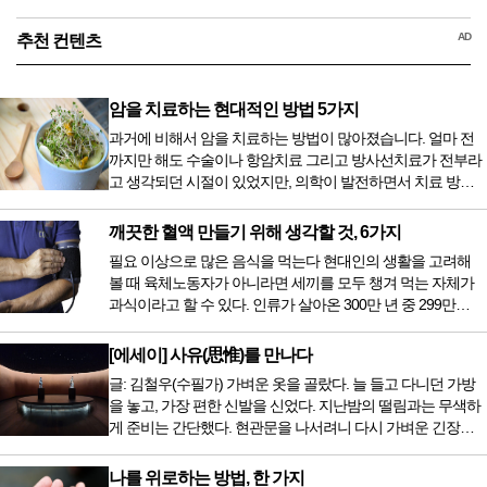
AD
추천 컨텐츠
암을 치료하는 현대적인 방법 5가지
과거에 비해서 암을 치료하는 방법이 많아졌습니다. 얼마 전
까지만 해도 수술이나 항암치료 그리고 방사선치료가 전부라
고 생각되던 시절이 있었지만, 의학이 발전하면서 치료 방법
또한 다양해졌습니다. 최근 우리나라도 중입자 치료기가 들어
오면서 암을 치료하는 방법이 하나 더 추가되었습니다. 중입
깨끗한 혈액 만들기 위해 생각할 것, 6가지
자 치료를 받기 위해서는 일본이나 독일 등 중입자 치료기가
필요 이상으로 많은 음식을 먹는다 현대인의 생활을 고려해
있는 나라에 가서 힘들게 치료받았지만 얼마 전 국내 도입 후
볼 때 육체노동자가 아니라면 세끼를 모두 챙겨 먹는 자체가
전립선암 환자를 시작으로 중입자 치료기가 가동되었습니다.
과식이라고 할 수 있다. 인류가 살아온 300만 년 중 299만
치료 범위가 한정되어 모든 암 환자가 중입자 치료를 받을 수
9950년이 공복과 기아의 역사였는데 현대 들어서 아침, 점심,
는 없지만 치료...
저녁을 습관적으로 음식을 섭취한다. 게다가 밤늦은 시간까지
[에세이] 사유(思惟)를 만나다
음식을 먹거나, 아침에 식욕이 없는데도 ‘아침을 먹어야 하루
글: 김철우(수필가) 가벼운 옷을 골랐다. 늘 들고 다니던 가방
가 활기차다’라는 이야기에 사로잡혀 억지로 먹는 경우가 많
을 놓고, 가장 편한 신발을 신었다. 지난밤의 떨림과는 무색하
다. 식욕이 없다는 느낌은 본능이 보내는 신호다. 즉 먹어도 소
게 준비는 간단했다. 현관문을 나서려니 다시 가벼운 긴장감
화할 힘이 없다거나 더 이상 먹으면 혈액 안에 잉여물...
이 몰려왔다. 얼마나 보고 싶었던 전시였던가. 연극 무대의 첫
막이 열리기 전. 그 특유의 무대 냄새를 맡았을 때의 긴장감 같
나를 위로하는 방법, 한 가지