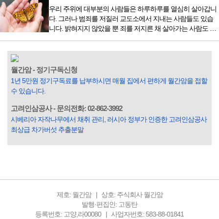
은 것이었다. 두 금동 미륵 반가사유상을 만나러 가는 길은 그
우리 주위에 대부분의 사람들은 하루하루를 열심히 살아갑니
렇게 시작됐다. 두 반가사유상을 알게 된 것은 몇 해 전이었다.
다. 그러나 범죄를 저질러 교도소에서 지내는 사람들도 있습
잡지의 발행인으로 독자에게 선보일 좋은 콘텐츠를 고민하던
니다. 밝혀지지 않았을 뿐 죄를 저지른 채 살아가는 사람도 있
중 우리 문화재를 하나씩 소개하고자...
을 것입니다. 우리나라 통계청 자료에서는 전체 인구의 3% 정
도가 범죄를 저지르며 교도소를 간다고 합니다. 즉 100명 중에
3명 정도가 나쁜 짓을 계속하면서 97명에게 크게 작게 피해를
입힌다는 것입니다. 미꾸라지 한 마리가 시냇물을 흐린다는
월간암 - 정기구독신청
옛말이 그저 허투루 생기지는 않은 듯합니다. 대부분의 사람
1년 5만원 정기구독료를 납부하시면 매월 집에서 편하게 월간암을 접할
들은 열심히 살아갑니다. 그렇다고 97%의 사람들이 모두 착
수 있습니다.
한...
고려인삼공사 - 문의전화: 02-862-3992
시베리아 자작나무에서 채취 관리, 러시아 정부가 인증한 고려인삼공사
최상급 차가버섯 추출분말
제호: 월간암
상호: 주식회사 월간암
발행·편집인: 고동탄
등록번호: 고양,라00080
사업자번호: 583-88-01841