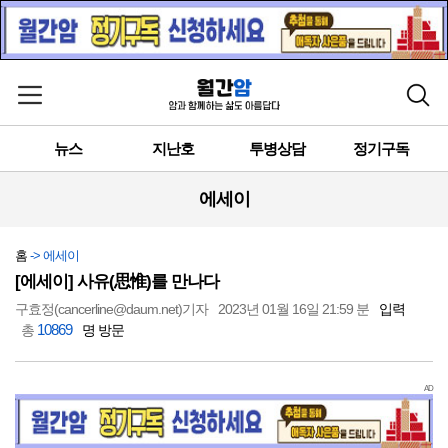
메뉴 열기
검색
뉴스
지난호
투병상담
정기구독
에세이
홈
-> 에세이
[에세이] 사유(思惟)를 만나다
구효정(cancerline@daum.net)기자
2023년 01월 16일 21:59 분
입력
10869
총
명 방문
AD