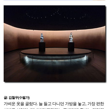
글: 김철우(수필가)
가벼운 옷을 골랐다. 늘 들고 다니던 가방을 놓고, 가장 편한