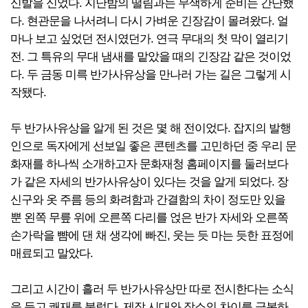
신발을 신었다. 지난밤의 떨림과는 무색하게 준비는 간단했
다. 현관문을 나서려니 다시 가벼운 긴장감이 몰려왔다. 얼
마나 보고 싶었던 전시였던가. 연극 무대의 첫 막이 열리기
전. 그 특유의 무대 냄새를 맡았을 때의 긴장감 같은 것이었
다. 두 금동 미륵 반가사유상을 만나러 가는 길은 그렇게 시
작됐다.
두 반가사유상을 알게 된 것은 몇 해 전이었다. 잡지의 발행
인으로 독자에게 선보일 좋은 콘텐츠를 고민하던 중 우리 문
화재를 하나씩 소개하고자 문화재청 홈페이지를 둘러보다
가 같은 자세의 반가사유상이 있다는 것을 알게 되었다. 장
신구와 옷 주름 등의 화려함과 간결함의 차이 정도만 있을
뿐 왼쪽 무릎 위에 오른쪽 다리를 얹은 반가 자세와 오른쪽
손가락을 뺨에 댄 채 생각에 빠진, 웃는 듯 마는 듯한 표정에
매료되고 말았다.
그리고 시간이 흘러 두 반가사유상만 따로 전시한다는 소식
을 듣고 쾌재를 불렀다. 제작 시대와 장소의 차이를 극복하