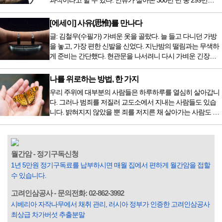
과식이라고 할 수 있다. 인류가 살아온 300만 년 중 299만
치료 범위가 한정되어 모든 암 환자가 중입자 치료를 받을 수
9950년이 공복과 기아의 역사였는데 현대 들어서 아침, 점심,
는 없지만 치료...
저녁을 습관적으로 음식을 섭취한다. 게다가 밤늦은 시간까지
[에세이] 사유(思惟)를 만나다
음식을 먹거나, 아침에 식욕이 없는데도 ‘아침을 먹어야 하루
글: 김철우(수필가) 가벼운 옷을 골랐다. 늘 들고 다니던 가방
가 활기차다’라는 이야기에 사로잡혀 억지로 먹는 경우가 많
을 놓고, 가장 편한 신발을 신었다. 지난밤의 떨림과는 무색하
다. 식욕이 없다는 느낌은 본능이 보내는 신호다. 즉 먹어도 소
게 준비는 간단했다. 현관문을 나서려니 다시 가벼운 긴장감
화할 힘이 없다거나 더 이상 먹으면 혈액 안에 잉여물...
이 몰려왔다. 얼마나 보고 싶었던 전시였던가. 연극 무대의 첫
막이 열리기 전. 그 특유의 무대 냄새를 맡았을 때의 긴장감 같
나를 위로하는 방법, 한 가지
은 것이었다. 두 금동 미륵 반가사유상을 만나러 가는 길은 그
우리 주위에 대부분의 사람들은 하루하루를 열심히 살아갑니
렇게 시작됐다. 두 반가사유상을 알게 된 것은 몇 해 전이었다.
다. 그러나 범죄를 저질러 교도소에서 지내는 사람들도 있습
잡지의 발행인으로 독자에게 선보일 좋은 콘텐츠를 고민하던
니다. 밝혀지지 않았을 뿐 죄를 저지른 채 살아가는 사람도 있
중 우리 문화재를 하나씩 소개하고자...
을 것입니다. 우리나라 통계청 자료에서는 전체 인구의 3% 정
도가 범죄를 저지르며 교도소를 간다고 합니다. 즉 100명 중에
3명 정도가 나쁜 짓을 계속하면서 97명에게 크게 작게 피해를
입힌다는 것입니다. 미꾸라지 한 마리가 시냇물을 흐린다는
월간암 - 정기구독신청
옛말이 그저 허투루 생기지는 않은 듯합니다. 대부분의 사람
1년 5만원 정기구독료를 납부하시면 매월 집에서 편하게 월간암을 접할
들은 열심히 살아갑니다. 그렇다고 97%의 사람들이 모두 착
수 있습니다.
한...
고려인삼공사 - 문의전화: 02-862-3992
시베리아 자작나무에서 채취 관리, 러시아 정부가 인증한 고려인삼공사
최상급 차가버섯 추출분말