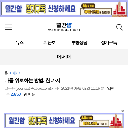
메뉴 열기
검색
뉴스
지난호
투병상담
정기구독
에세이
홈
-> 에세이
나를 위로하는 방법, 한 가지
고동탄(bourree@kakao.com)기자
2021년 06월 02일 11:16 분
입력
23769
총
명 방문
AD